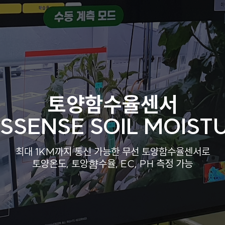
토양함수율센서
-SSENSE SOIL MOIST
최대 1KM까지 통신 가능한 무선 토양함수율센서로
토양온도, 토앙햠수율, EC, PH 측정 가능