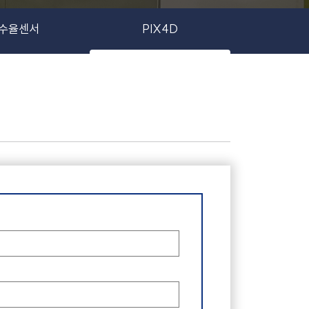
수율센서
PIX4D