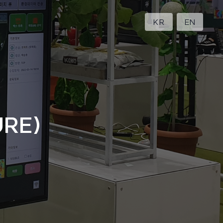
KR
EN
URE)