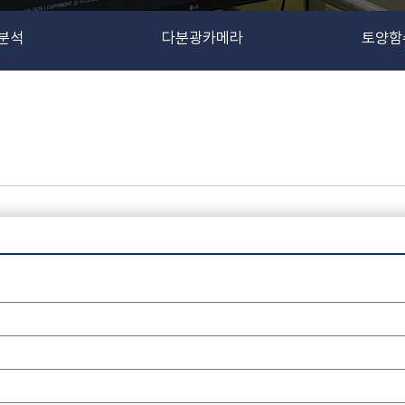
분석
다분광카메라
토양함