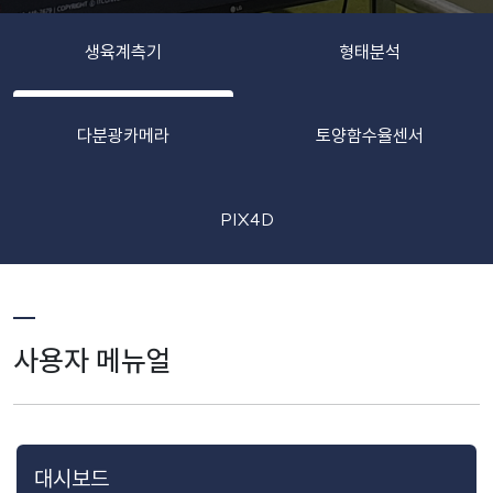
생육계측기
형태분석
다분광카메라
토양함수율센서
PIX4D
사용자 메뉴얼
대시보드