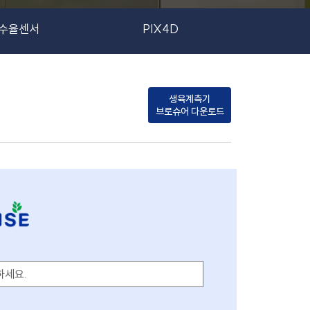
수율센서
PIX4D
생육계측기
브로슈어 다운로드