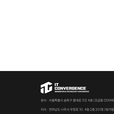
본사 : 서울특별시 송파구 중대로 312 4층 (오금동 DS타워
지사 : 전라남도 나주시 우정로 10, 4동 2층 201호 (빛가