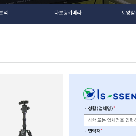
분석
다분광카메라
토양함
*
· 성함(업체명)
*
· 연락처