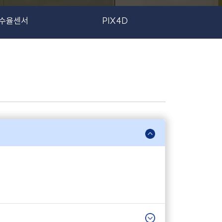
수율센서
PIX4D